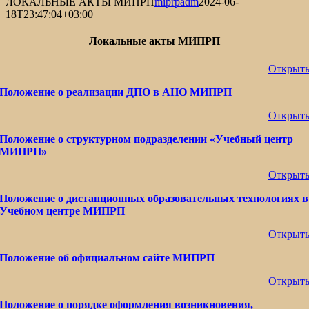
ЛОКАЛЬНЫЕ АКТЫ МИПРП
miprpadm
2024-06-
18T23:47:04+03:00
Локальные акты МИПРП
Открыт
Положение о реализации ДПО в АНО МИПРП
Открыт
Положение о структурном подразделении «Учебный центр
МИПРП»
Открыт
Положение о дистанционных образовательных технологиях в
Учебном центре МИПРП
Открыт
Положение об официальном сайте МИПРП
Открыт
Положение о порядке оформления возникновения,