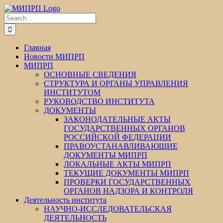
Skip
Facebook
Twitter
Instagram
Pinterest
to
Search
content
for:
Главная
Новости МИПРП
МИПРП
ОСНОВНЫЕ СВЕДЕНИЯ
СТРУКТУРА И ОРГАНЫ УПРАВЛЕНИЯ
ИНСТИТУТОМ
РУКОВОДСТВО ИНСТИТУТА
ДОКУМЕНТЫ
ЗАКОНОДАТЕЛЬНЫЕ АКТЫ
ГОСУДАРСТВЕННЫХ ОРГАНОВ
РОССИЙСКОЙ ФЕДЕРАЦИИ
ПРАВОУСТАНАВЛИВАЮЩИЕ
ДОКУМЕНТЫ МИПРП
ЛОКАЛЬНЫЕ АКТЫ МИПРП
ТЕКУЩИЕ ДОКУМЕНТЫ МИПРП
ПРОВЕРКИ ГОСУДАРСТВЕННЫХ
ОРГАНОВ НАДЗОРА И КОНТРОЛЯ
Деятельность института
НАУЧНО-ИССЛЕДОВАТЕЛЬСКАЯ
ДЕЯТЕЛЬНОСТЬ