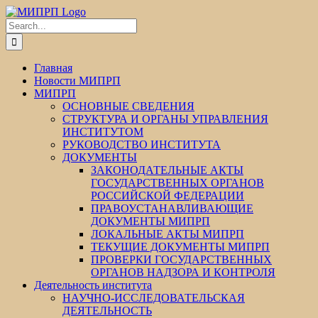
Skip
Facebook
Twitter
Instagram
Pinterest
to
Search
content
for:
Главная
Новости МИПРП
МИПРП
ОСНОВНЫЕ СВЕДЕНИЯ
СТРУКТУРА И ОРГАНЫ УПРАВЛЕНИЯ
ИНСТИТУТОМ
РУКОВОДСТВО ИНСТИТУТА
ДОКУМЕНТЫ
ЗАКОНОДАТЕЛЬНЫЕ АКТЫ
ГОСУДАРСТВЕННЫХ ОРГАНОВ
РОССИЙСКОЙ ФЕДЕРАЦИИ
ПРАВОУСТАНАВЛИВАЮЩИЕ
ДОКУМЕНТЫ МИПРП
ЛОКАЛЬНЫЕ АКТЫ МИПРП
ТЕКУЩИЕ ДОКУМЕНТЫ МИПРП
ПРОВЕРКИ ГОСУДАРСТВЕННЫХ
ОРГАНОВ НАДЗОРА И КОНТРОЛЯ
Деятельность института
НАУЧНО-ИССЛЕДОВАТЕЛЬСКАЯ
ДЕЯТЕЛЬНОСТЬ