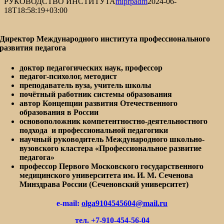
РУКОВОДСТВО ИНСТИТУТА
miprpadm
2024-06-
18T18:58:19+03:00
Директор Международного института профессионального
развития педагога
доктор педагогических наук, профессор
педагог-психолог, методист
преподаватель вуза, учитель школы
почётный работник системы образования
автор Концепции развития Отечественного
образования в России
основоположник компетентностно-деятельностного
подхода и профессиональной педагогики
научный руководитель Международного школьно-
вузовского кластера «Профессиональное развитие
педагога»
профессор Первого Московского государственного
медицинского университета им. И. М. Сеченова
Минздрава России (Сеченовский университет)
e-mail:
olga9104545604@mail.ru
тел. +7-910-454-56-04