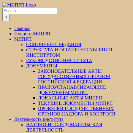
Skip
Facebook
Twitter
Instagram
Pinterest
to
Search
content
for:
Главная
Новости МИПРП
МИПРП
ОСНОВНЫЕ СВЕДЕНИЯ
СТРУКТУРА И ОРГАНЫ УПРАВЛЕНИЯ
ИНСТИТУТОМ
РУКОВОДСТВО ИНСТИТУТА
ДОКУМЕНТЫ
ЗАКОНОДАТЕЛЬНЫЕ АКТЫ
ГОСУДАРСТВЕННЫХ ОРГАНОВ
РОССИЙСКОЙ ФЕДЕРАЦИИ
ПРАВОУСТАНАВЛИВАЮЩИЕ
ДОКУМЕНТЫ МИПРП
ЛОКАЛЬНЫЕ АКТЫ МИПРП
ТЕКУЩИЕ ДОКУМЕНТЫ МИПРП
ПРОВЕРКИ ГОСУДАРСТВЕННЫХ
ОРГАНОВ НАДЗОРА И КОНТРОЛЯ
Деятельность института
НАУЧНО-ИССЛЕДОВАТЕЛЬСКАЯ
ДЕЯТЕЛЬНОСТЬ